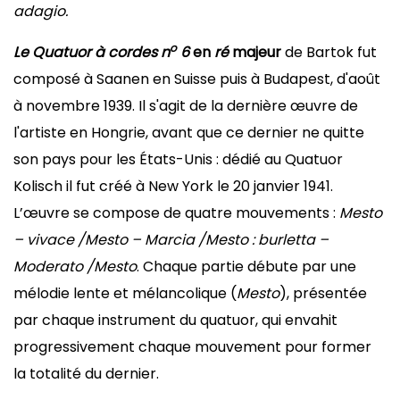
adagio.
o
Le Quatuor à cordes n
6
en
ré
majeur
de Bartok fut
composé à Saanen en Suisse puis à Budapest, d'août
à novembre 1939. Il s'agit de la dernière œuvre de
l'artiste en Hongrie, avant que ce dernier ne quitte
son pays pour les États-Unis : dédié au Quatuor
Kolisch il fut créé à New York le 20 janvier 1941.
L’œuvre se compose de quatre mouvements :
Mesto
– vivace /
Mesto – Marcia /
Mesto :
burlett
a
–
Moderato /
Mesto
. Chaque partie débute par une
mélodie lente et mélancolique (
Mesto
), présentée
par chaque instrument du quatuor, qui envahit
progressivement chaque mouvement pour former
la totalité du dernier.